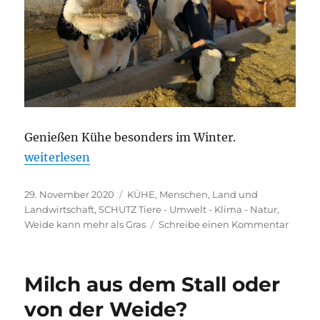
Genießen Kühe besonders im Winter.
„1. Advent – Frische Luft und Sonne“
weiterlesen
Veröffentlicht
Kategorien
29. November 2020
KÜHE
,
Menschen, Land und
am
Landwirtschaft
,
SCHUTZ Tiere - Umwelt - Klima - Natur
,
zu
Weide kann mehr als Gras
Schreibe einen Kommentar
1.
Adven
–
Milch aus dem Stall oder
Frisch
Luft
von der Weide?
und