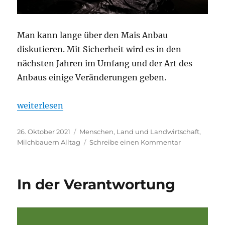
Man kann lange über den Mais Anbau
diskutieren. Mit Sicherheit wird es in den
nächsten Jahren im Umfang und der Art des
Anbaus einige Veränderungen geben.
„Richtig gute Ernte!“
weiterlesen
Veröffentlicht
Kategorien
26. Oktober 2021
Menschen, Land und Landwirtschaft
,
am
zu
Milchbauern Alltag
Schreibe einen Kommentar
Richtig
gute
Ernte!
In der Verantwortung