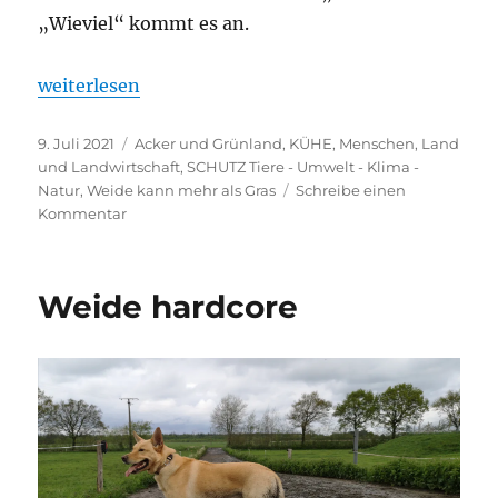
„Wieviel“ kommt es an.
„Tag des Rindes“
weiterlesen
Veröffentlicht
Kategorien
9. Juli 2021
Acker und Grünland
,
KÜHE
,
Menschen, Land
am
und Landwirtschaft
,
SCHUTZ Tiere - Umwelt - Klima -
Natur
,
Weide kann mehr als Gras
Schreibe einen
zu
Kommentar
Tag
des
Rindes
Weide hardcore