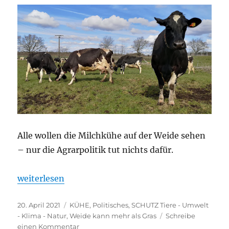
sind
Alle wollen die Milchkühe auf der Weide sehen
– nur die Agrarpolitik tut nichts dafür.
„Die Weide und die Politik“
weiterlesen
Veröffentlicht
Kategorien
20. April 2021
KÜHE
,
Politisches
,
SCHUTZ Tiere - Umwelt
am
- Klima - Natur
,
Weide kann mehr als Gras
Schreibe
zu
einen Kommentar