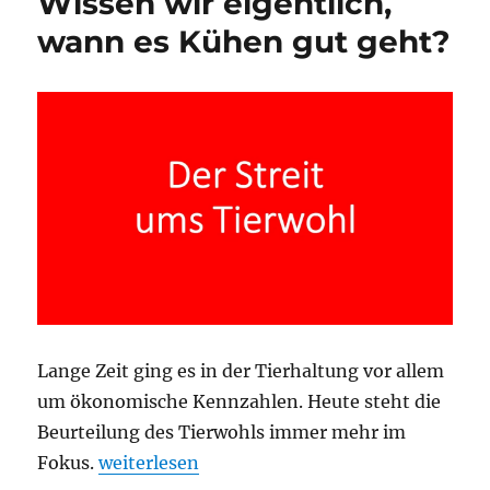
Wissen wir eigentlich,
wann es Kühen gut geht?
Lange Zeit ging es in der Tierhaltung vor allem
um ökonomische Kennzahlen. Heute steht die
Beurteilung des Tierwohls immer mehr im
„Wissen wir eigentlich, wann es Kühen gut 
Fokus.
weiterlesen