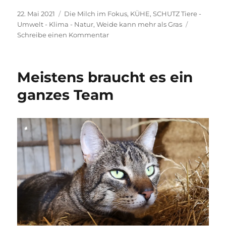
Veröffentlicht
Kategorien
22. Mai 2021
Die Milch im Fokus
,
KÜHE
,
SCHUTZ Tiere -
am
Umwelt - Klima - Natur
,
Weide kann mehr als Gras
zu
Schreibe einen Kommentar
Wissen
wir
eigentlich,
Meistens braucht es ein
wann
es
ganzes Team
Kühen
gut
geht?