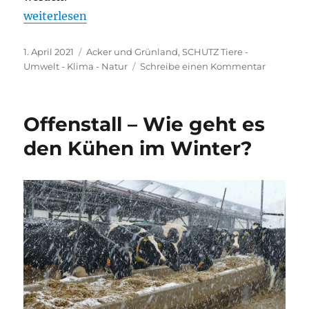
„Ohne Düngung läuft nichts“
weiterlesen
Veröffentlicht
Kategorien
1. April 2021
Acker und Grünland
,
SCHUTZ Tiere -
am
zu
Umwelt - Klima - Natur
Schreibe einen Kommentar
Ohne
Düngun
läuft
Offenstall – Wie geht es
nichts
den Kühen im Winter?