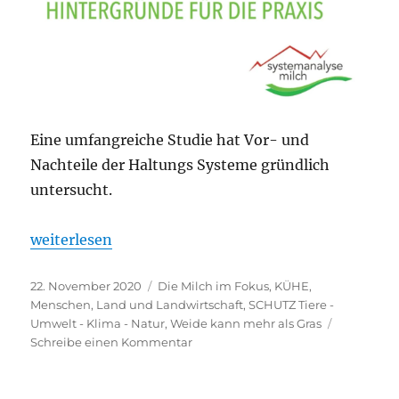
Eine umfangreiche Studie hat Vor- und
Nachteile der Haltungs Systeme gründlich
untersucht.
„Milch aus dem Stall oder von der Weide?“
weiterlesen
Veröffentlicht
Kategorien
22. November 2020
Die Milch im Fokus
,
KÜHE
,
am
Menschen, Land und Landwirtschaft
,
SCHUTZ Tiere -
Umwelt - Klima - Natur
,
Weide kann mehr als Gras
zu
Schreibe einen Kommentar
Milch
aus
dem