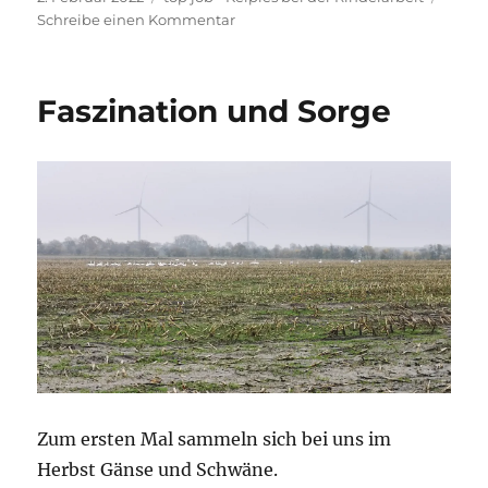
am
zu
Schreibe einen Kommentar
Working
Kelpie
special
Faszination und Sorge
Zum ersten Mal sammeln sich bei uns im
Herbst Gänse und Schwäne.