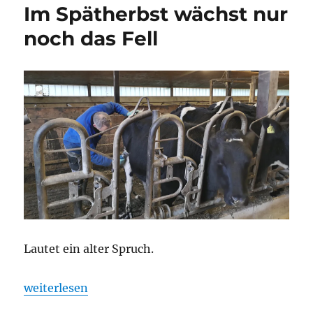
Im Spätherbst wächst nur
Stall
oder
noch das Fell
von
der
Weide?
Lautet ein alter Spruch.
„Im Spätherbst wächst nur noch das Fell“
weiterlesen