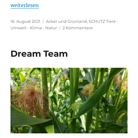
„Manchmal läuft es nicht so wie geplant“
weiterlesen
Veröffentlicht
Kategorien
16. August 2021
Acker und Grünland
,
SCHUTZ Tiere -
am
zu
Umwelt - Klima - Natur
2 Kommentare
Manchmal
läuft
es
Dream Team
nicht
so
wie
geplant