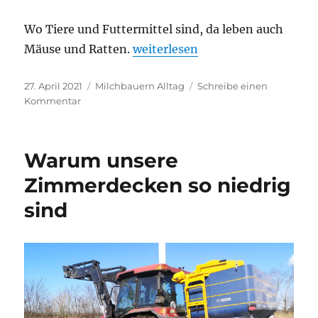
Wo Tiere und Futtermittel sind, da leben auch
„Meistens braucht es ein ganze
Mäuse und Ratten.
weiterlesen
Veröffentlicht
Kategorien
27. April 2021
Milchbauern Alltag
Schreibe einen
am
zu
Kommentar
Meistens
braucht
es
Warum unsere
ein
ganzes
Zimmerdecken so niedrig
Team
sind