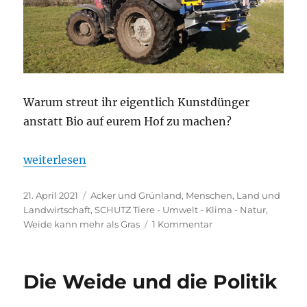
Warum streut ihr eigentlich Kunstdünger
anstatt Bio auf eurem Hof zu machen?
„Warum unsere Zimmerdecken so niedrig sind“
weiterlesen
Veröffentlicht
Kategorien
21. April 2021
Acker und Grünland
,
Menschen, Land und
am
Landwirtschaft
,
SCHUTZ Tiere - Umwelt - Klima - Natur
,
zu
Weide kann mehr als Gras
1 Kommentar
Warum
unsere
Zimmerdecken
Die Weide und die Politik
so
niedrig