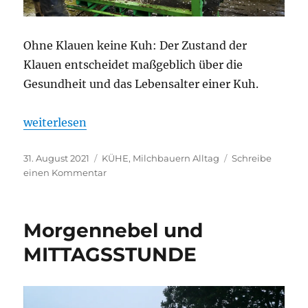
Ohne Klauen keine Kuh: Der Zustand der
Klauen entscheidet maßgeblich über die
Gesundheit und das Lebensalter einer Kuh.
„Zeigt her Eure Füße“
weiterlesen
Veröffentlicht
Kategorien
31. August 2021
KÜHE
,
Milchbauern Alltag
Schreibe
am
zu
einen Kommentar
Zeigt
her
Eure
Morgennebel und
Füße
MITTAGSSTUNDE