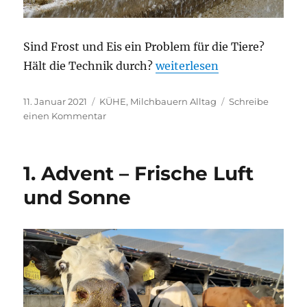
Sind Frost und Eis ein Problem für die Tiere?
„Offenstall – Wie geht es 
Hält die Technik durch?
weiterlesen
Veröffentlicht
Kategorien
11. Januar 2021
KÜHE
,
Milchbauern Alltag
Schreibe
am
zu
einen Kommentar
Offenstall
–
Wie
1. Advent – Frische Luft
geht
es
und Sonne
den
Kühen
im
Winter?