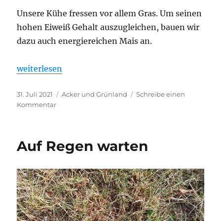
Unsere Kühe fressen vor allem Gras. Um seinen
hohen Eiweiß Gehalt auszugleichen, bauen wir
dazu auch energiereichen Mais an.
„Dream Team“
weiterlesen
Veröffentlicht
Kategorien
31. Juli 2021
Acker und Grünland
Schreibe einen
am
zu
Kommentar
Dream
Team
Auf Regen warten