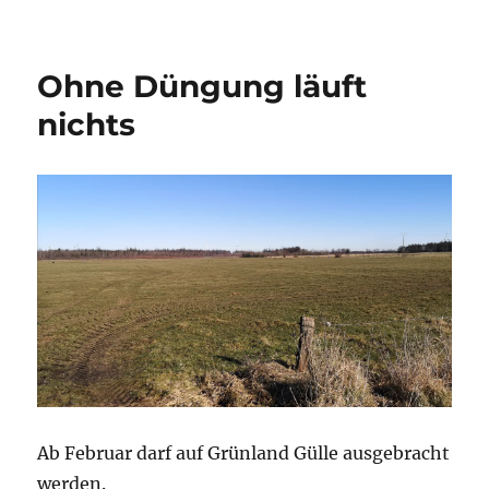
Die
Weide
und
Ohne Düngung läuft
die
Politik
nichts
Ab Februar darf auf Grünland Gülle ausgebracht
werden.