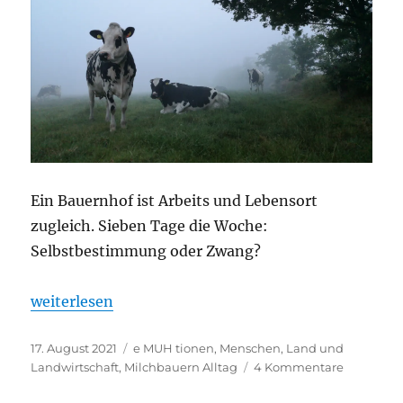
Ein Bauernhof ist Arbeits und Lebensort
zugleich. Sieben Tage die Woche:
Selbstbestimmung oder Zwang?
„Morgennebel und MITTAGSSTUNDE“
weiterlesen
Veröffentlicht
Kategorien
17. August 2021
e MUH tionen
,
Menschen, Land und
am
zu
Landwirtschaft
,
Milchbauern Alltag
4 Kommentare
Morgenne