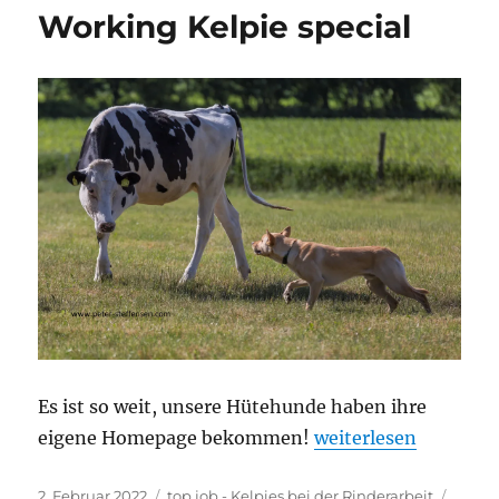
Working Kelpie special
Es ist so weit, unsere Hütehunde haben ihre
„Working Kelpie spe
eigene Homepage bekommen!
weiterlesen
Veröffentlicht
Kategorien
2. Februar 2022
top job - Kelpies bei der Rinderarbeit