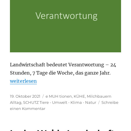
Landwirtschaft bedeutet Verantwortung – 24
Stunden, 7 Tage die Woche, das ganze Jahr.
„In der Verantwortung“
weiterlesen
Veröffentlicht
Kategorien
19. Oktober 2021
e MUH tionen
,
KÜHE
,
Milchbauern
am
Alltag
,
SCHUTZ Tiere - Umwelt - Klima - Natur
Schreibe
zu
einen Kommentar
In
der
Verantwortung