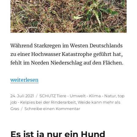
Während Starkregen im Westen Deutschlands
zu einer Hochwasser Katastrophe geführt hat,
fehlt im Norden Niederschlag auf den Flächen.
„Auf Regen warten“
weiterlesen
Veröffentlicht
Kategorien
24. Juli 2021
SCHUTZ Tiere - Umwelt - Klima - Natur
,
top
am
job - Kelpies bei der Rinderarbeit
,
Weide kann mehr als
zu
Gras
Schreibe einen Kommentar
Auf
Regen
warten
Es ist ja nur ein Hund