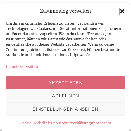
Veröffentlicht
Kategorien
17. November 2020
Jungvolk
,
Milchbauern Alltag
Zustimmung verwalten
am
zu
Schreibe einen Kommentar
Im
Spätherbst
Um dir ein optimales Erlebnis zu bieten, verwenden wir
Technologien wie Cookies, um Geräteinformationen zu speichern
wächst
Stallsaison beginnt
und/oder darauf zuzugreifen. Wenn du diesen Technologien
nur
zustimmst, können wir Daten wie das Surfverhalten oder
noch
eindeutige IDs auf dieser Website verarbeiten. Wenn du deine
das
Zustimmung nicht erteilst oder zurückziehst, können bestimmte
Fell
Merkmale und Funktionen beeinträchtigt werden.
Dienste verwalten
AKZEPTIEREN
ABLEHNEN
EINSTELLUNGEN ANSEHEN
Auf der Weide wächst Ende Oktober nicht mehr
Cookie-Richtlinie
Datenschutzerklärung
Impressum