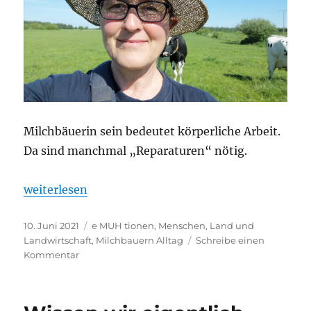
Milchbäuerin sein bedeutet körperliche Arbeit.
Da sind manchmal „Reparaturen“ nötig.
„Geduld haben“
weiterlesen
Veröffentlicht
Kategorien
10. Juni 2021
e MUH tionen
,
Menschen, Land und
am
Landwirtschaft
,
Milchbauern Alltag
Schreibe einen
zu
Kommentar
Geduld
haben