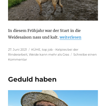
In diesem Frühjahr war der Start in die
„Weide hardcore“
Weidesaison nass und kalt.
weiterlesen
Veröffentlicht
Kategorien
27. Juni 2021
KÜHE
,
top job - Kelpies bei der
am
Rinderarbeit
,
Weide kann mehr als Gras
Schreibe einen
zu
Kommentar
Weide
hardcore
Geduld haben