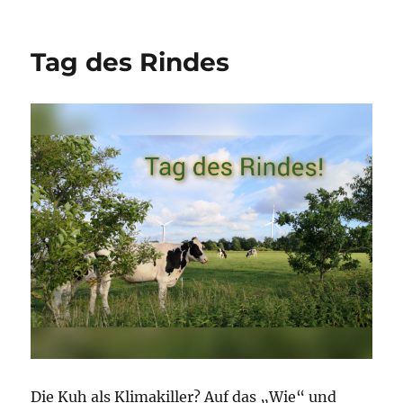
Es
ist
ja
Tag des Rindes
nur
ein
Hund
Die Kuh als Klimakiller? Auf das „Wie“ und