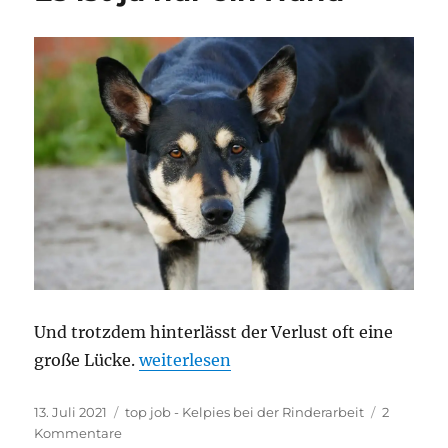
Und trotzdem hinterlässt der Verlust oft eine
„Es ist ja nur ein Hund“
große Lücke.
weiterlesen
Veröffentlicht
Kategorien
13. Juli 2021
top job - Kelpies bei der Rinderarbeit
2
am
zu
Kommentare