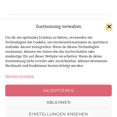
Home/Blog
Zustimmung verwalten
Über uns
Um dir ein optimales Erlebnis zu bieten, verwenden wir
Technologien wie Cookies, um Geräteinformationen zu speichern
Kontakt
und/oder darauf zuzugreifen. Wenn du diesen Technologien
zustimmst, können wir Daten wie das Surfverhalten oder
eindeutige IDs auf dieser Website verarbeiten. Wenn du deine
Datenschutzerklärung
Zustimmung nicht erteilst oder zurückziehst, können bestimmte
Merkmale und Funktionen beeinträchtigt werden.
Impressum
Dienste verwalten
Cookie-Richtlinie (EU)
AKZEPTIEREN
ABLEHNEN
Facebook
Instagram
Youtube
EINSTELLUNGEN ANSEHEN