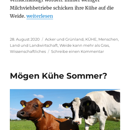
Milchviehbetriebe schicken ihre Kühe auf die
„Weide braucht Innovationen!“
Weide.
weiterlesen
Veröffentlicht
Kategorien
28. August 2020
Acker und Grünland
,
KÜHE
,
Menschen,
am
Land und Landwirtschaft
,
Weide kann mehr als Gras
,
zu
Wissenschaftliches
Schreibe einen Kommentar
Weide
braucht
Innovationen
Mögen Kühe Sommer?