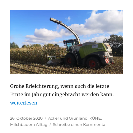
Große Erleichterung, wenn auch die letzte
Ernte im Jahr gut eingebracht werden kann.
„Die letzte Ernte im Jahr“
weiterlesen
Veröffentlicht
Kategorien
26. Oktober 2020
Acker und Grünland
,
KÜHE
,
am
zu
Milchbauern Alltag
Schreibe einen Kommentar
Die