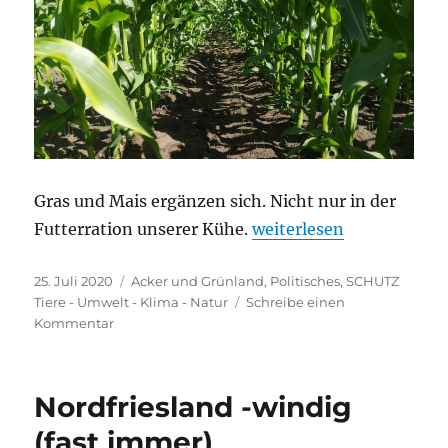
Gras und Mais ergänzen sich. Nicht nur in der
„Mais braucht Gesellsch
Futterration unserer Kühe.
weiterlesen
Veröffentlicht
Kategorien
25. Juli 2020
Acker und Grünland
,
Politisches
,
SCHUTZ
am
Tiere - Umwelt - Klima - Natur
Schreibe einen
zu
Kommentar
Mais
braucht
Gesellschaft
Nordfriesland -windig
(fast immer)