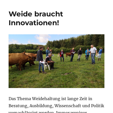
letzte
Ernte
Weide braucht
im
Jahr
Innovationen!
Das Thema Weidehaltung ist lange Zeit in
Beratung, Ausbildung, Wissenschaft und Politik
vernachlässigt worden. Immer weniger