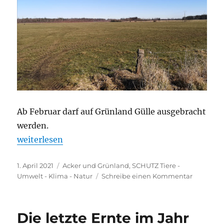
Ab Februar darf auf Grünland Gülle ausgebracht
werden.
„Ohne Düngung läuft nichts“
weiterlesen
Veröffentlicht
Kategorien
1. April 2021
Acker und Grünland
,
SCHUTZ Tiere -
am
zu
Umwelt - Klima - Natur
Schreibe einen Kommentar
Ohne
Düngun
läuft
Die letzte Ernte im Jahr
nichts