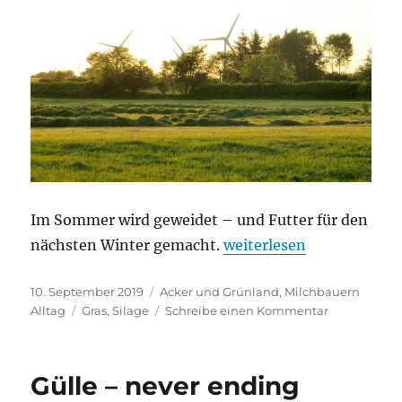
Im Sommer wird geweidet – und Futter für den
„Gras ernten!“
nächsten Winter gemacht.
weiterlesen
Veröffentlicht
Kategorien
10. September 2019
Acker und Grünland
,
Milchbauern
am
Schlagwörter
zu
Alltag
Gras
,
Silage
Schreibe einen Kommentar
Gras
ernten!
Gülle – never ending