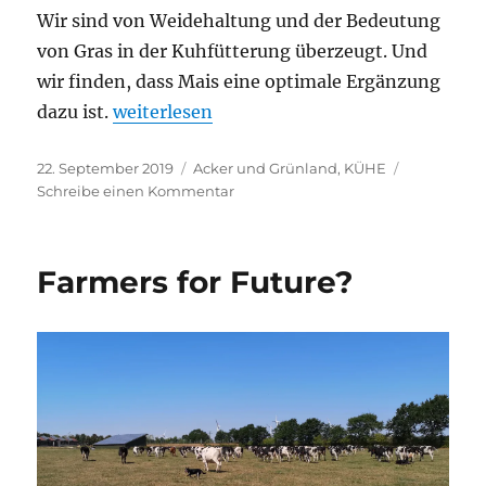
Wir sind von Weidehaltung und der Bedeutung
von Gras in der Kuhfütterung überzeugt. Und
wir finden, dass Mais eine optimale Ergänzung
„Ein wenig Mais bitte“
dazu ist.
weiterlesen
Veröffentlicht
Kategorien
22. September 2019
Acker und Grünland
,
KÜHE
am
zu
Schreibe einen Kommentar
Ein
wenig
Mais
Farmers for Future?
bitte