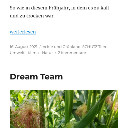
So wie in diesem Frühjahr, in dem es zu kalt
und zu trocken war.
„Manchmal läuft es nicht so wie geplant“
weiterlesen
Veröffentlicht
Kategorien
16. August 2021
Acker und Grünland
,
SCHUTZ Tiere -
am
zu
Umwelt - Klima - Natur
2 Kommentare
Manchmal
läuft
es
Dream Team
nicht
so
wie
geplant