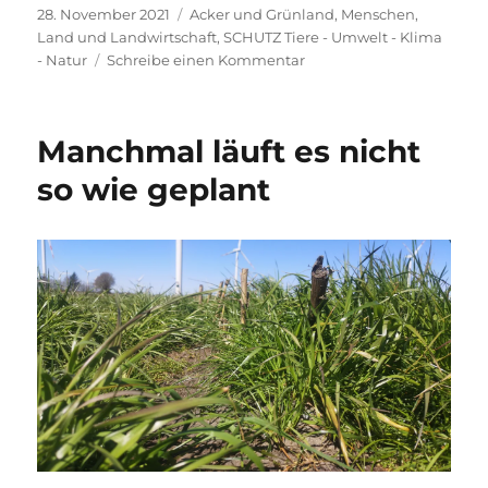
Veröffentlicht
Kategorien
28. November 2021
Acker und Grünland
,
Menschen,
am
Land und Landwirtschaft
,
SCHUTZ Tiere - Umwelt - Klima
zu
- Natur
Schreibe einen Kommentar
Faszination
und
Sorge
Manchmal läuft es nicht
so wie geplant