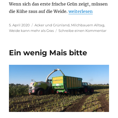
Wenn sich das erste frische Grün zeigt, müssen
„Kurz muss es sein“
die Kühe raus auf die Weide.
weiterlesen
Veröffentlicht
Kategorien
5. April 2020
Acker und Grünland
,
Milchbauern Alltag
,
am
zu
Weide kann mehr als Gras
Schreibe einen Kommentar
Kurz
muss
es
Ein wenig Mais bitte
sein