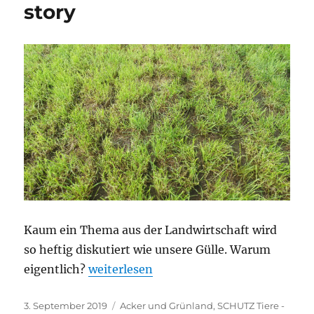
story
Kaum ein Thema aus der Landwirtschaft wird
so heftig diskutiert wie unsere Gülle. Warum
„Gülle – never ending story“
eigentlich?
weiterlesen
Veröffentlicht
Kategorien
3. September 2019
Acker und Grünland
,
SCHUTZ Tiere -