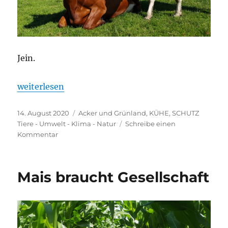
Jein.
„Mögen Kühe Sommer?“
weiterlesen
Veröffentlicht
Kategorien
14. August 2020
Acker und Grünland
,
KÜHE
,
SCHUTZ
am
Tiere - Umwelt - Klima - Natur
Schreibe einen
zu
Kommentar
Mögen
Kühe
Sommer?
Mais braucht Gesellschaft