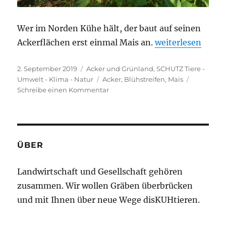
Wer im Norden Kühe hält, der baut auf seinen
„Was sonst noch 
Ackerflächen erst einmal Mais an.
weiterlesen
Veröffentlicht
Kategorien
2. September 2019
Acker und Grünland
,
SCHUTZ Tiere -
am
Schlagwörter
Umwelt - Klima - Natur
Acker
,
Blühstreifen
,
Mais
zu
Schreibe einen Kommentar
Was
sonst
noch
so
auf
ÜBER
den
Äckern
Landwirtschaft und Gesellschaft gehören
wächst
zusammen. Wir wollen Gräben überbrücken
–
hat
und mit Ihnen über neue Wege disKUHtieren.
sich
etwas