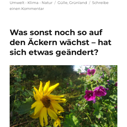
am
Schlagwörter
Umwelt - Klima - Natur
Gülle
,
Grünland
Schreibe
zu
einen Kommentar
Gülle
–
never
Was sonst noch so auf
ending
story
den Äckern wächst – hat
sich etwas geändert?