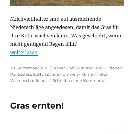
Milchviehhalter sind auf ausreichende
Niederschläge angewiesen, damit das Gras für
ihre Kühe wachsen kann. Was geschieht, wenn
nicht genügend Regen fällt?
„Farmers for Future?“
weiterlesen
Veröffentlicht
Kategorien
20. September 2019
Acker und Grünland
,
e MUH tionen
,
am
Politisches
,
SCHUTZ Tiere - Umwelt - Klima - Natur
,
zu
Wissenschaftliches
Schreibe einen Kommentar
Farmers
for
Future?
Gras ernten!