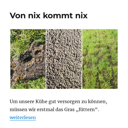
-
windig
Von nix kommt nix
(fast
immer)
Um unsere Kühe gut versorgen zu können,
müssen wir erstmal das Gras „füttern“.
„Von nix kommt nix“
weiterlesen