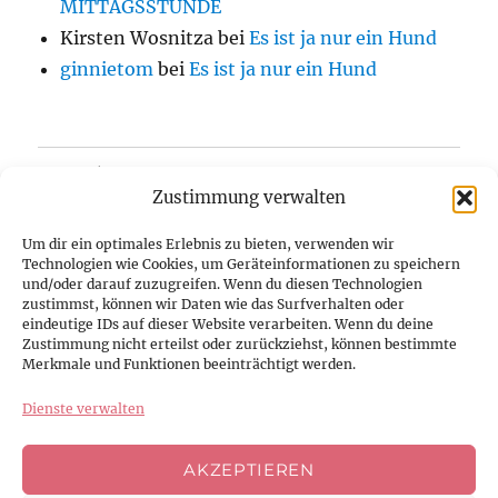
MITTAGSSTUNDE
Kirsten Wosnitza
bei
Es ist ja nur ein Hund
ginnietom
bei
Es ist ja nur ein Hund
Home/Blog
Zustimmung verwalten
Über uns
Um dir ein optimales Erlebnis zu bieten, verwenden wir
Technologien wie Cookies, um Geräteinformationen zu speichern
Kontakt
und/oder darauf zuzugreifen. Wenn du diesen Technologien
zustimmst, können wir Daten wie das Surfverhalten oder
eindeutige IDs auf dieser Website verarbeiten. Wenn du deine
Datenschutzerklärung
Zustimmung nicht erteilst oder zurückziehst, können bestimmte
Merkmale und Funktionen beeinträchtigt werden.
Impressum
Dienste verwalten
Cookie-Richtlinie (EU)
AKZEPTIEREN