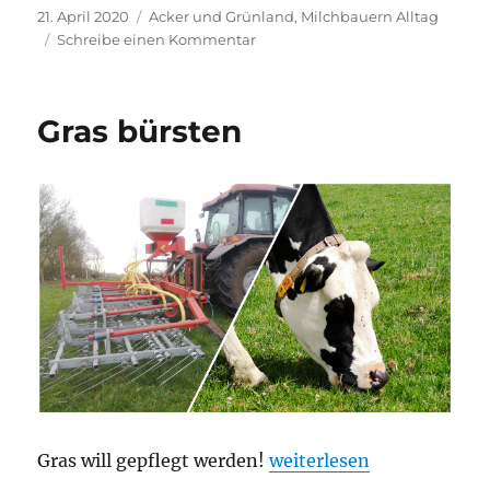
Veröffentlicht
Kategorien
21. April 2020
Acker und Grünland
,
Milchbauern Alltag
am
zu
Schreibe einen Kommentar
Von
nix
kommt
Gras bürsten
nix
„Gras bürsten“
Gras will gepflegt werden!
weiterlesen