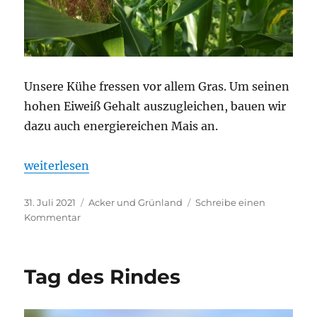
Unsere Kühe fressen vor allem Gras. Um seinen
hohen Eiweiß Gehalt auszugleichen, bauen wir
dazu auch energiereichen Mais an.
„Dream Team“
weiterlesen
Veröffentlicht
Kategorien
31. Juli 2021
Acker und Grünland
Schreibe einen
am
zu
Kommentar
Dream
Team
Tag des Rindes