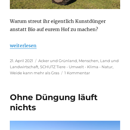
Warum streut ihr eigentlich Kunstdünger
anstatt Bio auf eurem Hof zu machen?
„Warum unsere Zimmerdecken so niedrig sind“
weiterlesen
Veröffentlicht
Kategorien
21. April 2021
Acker und Grünland
,
Menschen, Land und
am
Landwirtschaft
,
SCHUTZ Tiere - Umwelt - Klima - Natur
,
zu
Weide kann mehr als Gras
1 Kommentar
Warum
unsere
Zimmerdecken
Ohne Düngung läuft
so
niedrig
nichts
sind