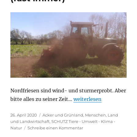
Nordfriesen sind wind- und sturmerprobt. Aber
„Nordfriesland -windig (
bitte alles zu seiner Zeit…
weiterlesen
Veröffentlicht
Kategorien
26. April 2020
Acker und Grünland
,
Menschen, Land
am
und Landwirtschaft
,
SCHUTZ Tiere - Umwelt - Klima -
zu
Natur
Schreibe einen Kommentar
Nordfriesland