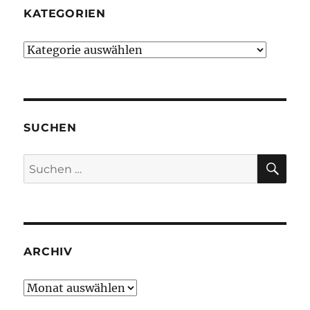
KATEGORIEN
Kategorien
SUCHEN
SU
Suche
nach:
ARCHIV
Archiv