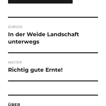
A
L
T
Beitragsnavigation
E
R
ZURÜCK
N
In der Weide Landschaft
Vorheriger
A
Beitrag:
unterwegs
T
I
V
E
:
WEITER
Richtig gute Ernte!
Nächster
Beitrag:
ÜBER