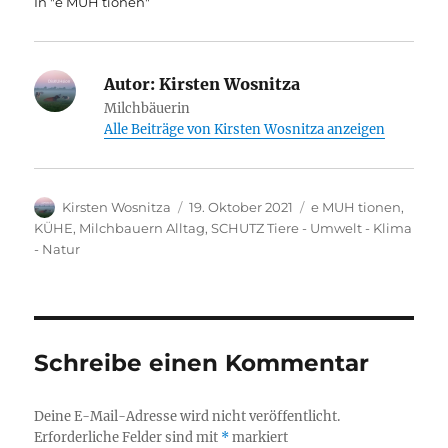
In "e MUH tionen"
Autor:
Kirsten Wosnitza
Milchbäuerin
Alle Beiträge von Kirsten Wosnitza anzeigen
Autor
Veröffentlicht
Kategorien
Kirsten Wosnitza
19. Oktober 2021
e MUH tionen
,
am
KÜHE
,
Milchbauern Alltag
,
SCHUTZ Tiere - Umwelt - Klima
- Natur
Schreibe einen Kommentar
Deine E-Mail-Adresse wird nicht veröffentlicht.
Erforderliche Felder sind mit
*
markiert