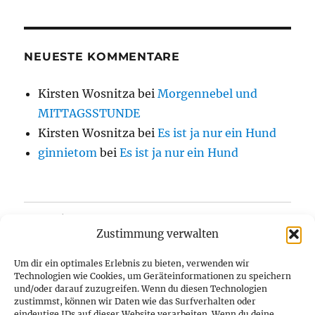
NEUESTE KOMMENTARE
Kirsten Wosnitza
bei
Morgennebel und
MITTAGSSTUNDE
Kirsten Wosnitza
bei
Es ist ja nur ein Hund
ginnietom
bei
Es ist ja nur ein Hund
Home/Blog
Zustimmung verwalten
Über uns
Um dir ein optimales Erlebnis zu bieten, verwenden wir
Technologien wie Cookies, um Geräteinformationen zu speichern
Kontakt
und/oder darauf zuzugreifen. Wenn du diesen Technologien
zustimmst, können wir Daten wie das Surfverhalten oder
eindeutige IDs auf dieser Website verarbeiten. Wenn du deine