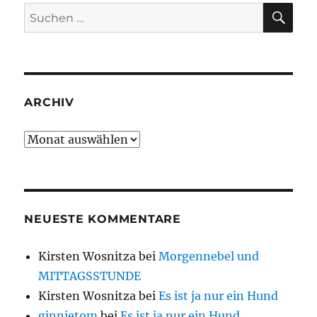
SU
Suche
nach:
ARCHIV
Archiv
NEUESTE KOMMENTARE
Kirsten Wosnitza
bei
Morgennebel und
MITTAGSSTUNDE
Kirsten Wosnitza
bei
Es ist ja nur ein Hund
ginnietom
bei
Es ist ja nur ein Hund