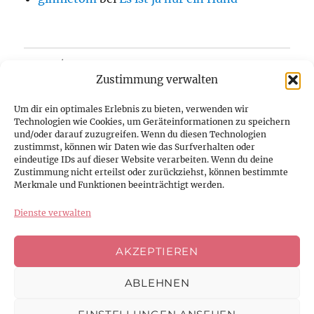
Home/Blog
Zustimmung verwalten
Über uns
Um dir ein optimales Erlebnis zu bieten, verwenden wir
Technologien wie Cookies, um Geräteinformationen zu speichern
Kontakt
und/oder darauf zuzugreifen. Wenn du diesen Technologien
zustimmst, können wir Daten wie das Surfverhalten oder
eindeutige IDs auf dieser Website verarbeiten. Wenn du deine
Datenschutzerklärung
Zustimmung nicht erteilst oder zurückziehst, können bestimmte
Merkmale und Funktionen beeinträchtigt werden.
Impressum
Dienste verwalten
Cookie-Richtlinie (EU)
AKZEPTIEREN
ABLEHNEN
Facebook
Instagram
Youtube