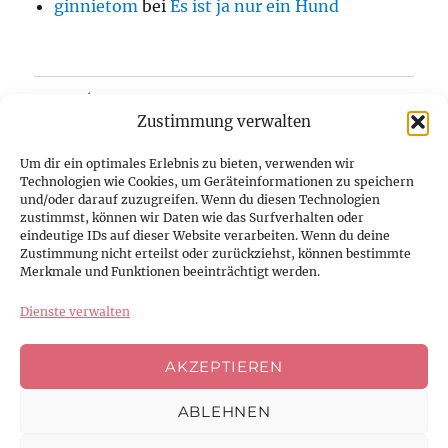
ginnietom
bei
Es ist ja nur ein Hund
Home/Blog
Zustimmung verwalten
Über uns
Um dir ein optimales Erlebnis zu bieten, verwenden wir
Technologien wie Cookies, um Geräteinformationen zu speichern
Kontakt
und/oder darauf zuzugreifen. Wenn du diesen Technologien
zustimmst, können wir Daten wie das Surfverhalten oder
eindeutige IDs auf dieser Website verarbeiten. Wenn du deine
Datenschutzerklärung
Zustimmung nicht erteilst oder zurückziehst, können bestimmte
Merkmale und Funktionen beeinträchtigt werden.
Impressum
Dienste verwalten
Cookie-Richtlinie (EU)
AKZEPTIEREN
ABLEHNEN
Facebook
Instagram
Youtube