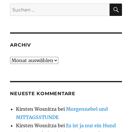
SU
Suche
nach:
ARCHIV
Archiv
NEUESTE KOMMENTARE
Kirsten Wosnitza
bei
Morgennebel und
MITTAGSSTUNDE
Kirsten Wosnitza
bei
Es ist ja nur ein Hund