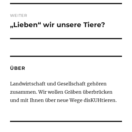
I
V
WEITER
E
:
„Lieben“ wir unsere Tiere?
Nächster
Beitrag:
ÜBER
Landwirtschaft und Gesellschaft gehören
zusammen. Wir wollen Gräben überbrücken
und mit Ihnen über neue Wege disKUHtieren.