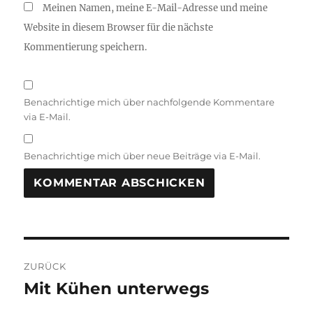
Meinen Namen, meine E-Mail-Adresse und meine
Website in diesem Browser für die nächste
Kommentierung speichern.
Benachrichtige mich über nachfolgende Kommentare
via E-Mail.
Benachrichtige mich über neue Beiträge via E-Mail.
A
L
T
Beitragsnavigation
E
R
ZURÜCK
N
Mit Kühen unterwegs
Vorheriger
A
Beitrag:
T