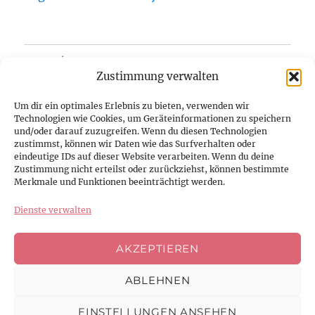
Home/Blog
Zustimmung verwalten
Über uns
Um dir ein optimales Erlebnis zu bieten, verwenden wir
Technologien wie Cookies, um Geräteinformationen zu speichern
Kontakt
und/oder darauf zuzugreifen. Wenn du diesen Technologien
zustimmst, können wir Daten wie das Surfverhalten oder
eindeutige IDs auf dieser Website verarbeiten. Wenn du deine
Datenschutzerklärung
Zustimmung nicht erteilst oder zurückziehst, können bestimmte
Merkmale und Funktionen beeinträchtigt werden.
Impressum
Dienste verwalten
Cookie-Richtlinie (EU)
AKZEPTIEREN
ABLEHNEN
Facebook
Instagram
Youtube
EINSTELLUNGEN ANSEHEN