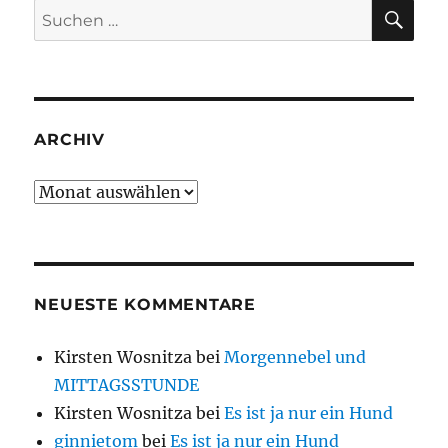
SU
Suche
nach:
ARCHIV
Archiv
NEUESTE KOMMENTARE
Kirsten Wosnitza
bei
Morgennebel und
MITTAGSSTUNDE
Kirsten Wosnitza
bei
Es ist ja nur ein Hund
ginnietom
bei
Es ist ja nur ein Hund