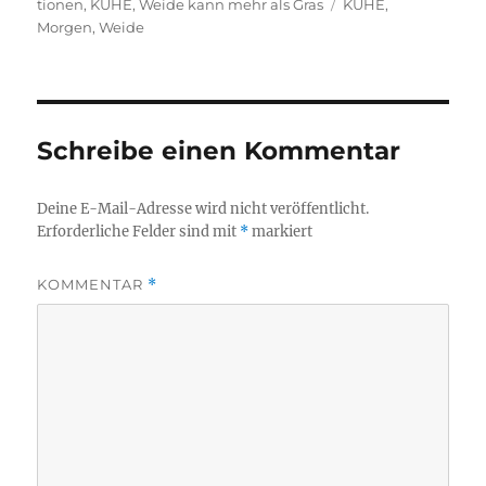
am
Schlagwörter
tionen
,
KÜHE
,
Weide kann mehr als Gras
KÜHE
,
Morgen
,
Weide
Schreibe einen Kommentar
Deine E-Mail-Adresse wird nicht veröffentlicht.
Erforderliche Felder sind mit
*
markiert
KOMMENTAR
*