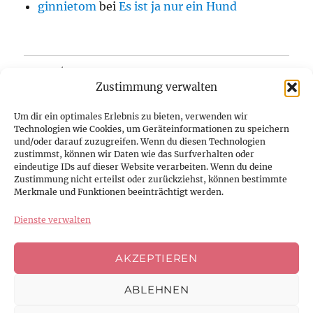
ginnietom
bei
Es ist ja nur ein Hund
Home/Blog
Zustimmung verwalten
Über uns
Um dir ein optimales Erlebnis zu bieten, verwenden wir
Technologien wie Cookies, um Geräteinformationen zu speichern
Kontakt
und/oder darauf zuzugreifen. Wenn du diesen Technologien
zustimmst, können wir Daten wie das Surfverhalten oder
eindeutige IDs auf dieser Website verarbeiten. Wenn du deine
Datenschutzerklärung
Zustimmung nicht erteilst oder zurückziehst, können bestimmte
Merkmale und Funktionen beeinträchtigt werden.
Impressum
Dienste verwalten
Cookie-Richtlinie (EU)
AKZEPTIEREN
ABLEHNEN
Facebook
Instagram
Youtube