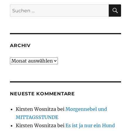
SU
Suche
nach:
ARCHIV
Archiv
NEUESTE KOMMENTARE
Kirsten Wosnitza
bei
Morgennebel und
MITTAGSSTUNDE
Kirsten Wosnitza
bei
Es ist ja nur ein Hund