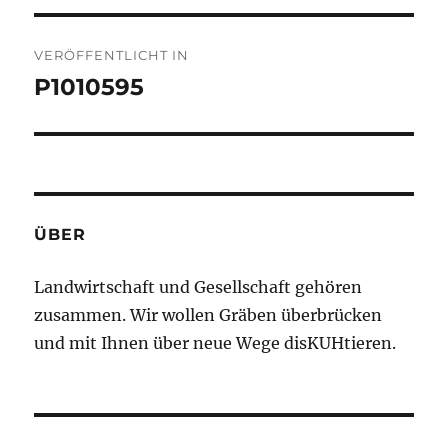
T
Beitragsnavigation
E
R
VERÖFFENTLICHT IN
N
P1010595
A
T
I
V
E
:
ÜBER
Landwirtschaft und Gesellschaft gehören
zusammen. Wir wollen Gräben überbrücken
und mit Ihnen über neue Wege disKUHtieren.