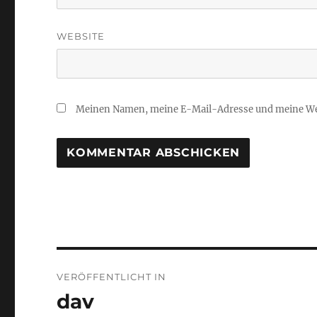
WEBSITE
Meinen Namen, meine E-Mail-Adresse und meine Web
A
L
T
E
R
N
Beitragsnavigation
A
VERÖFFENTLICHT IN
T
I
dav
V