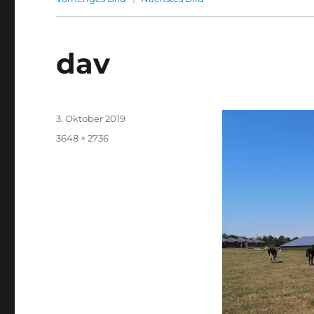
dav
Veröffentlicht
3. Oktober 2019
am
Volle
3648 × 2736
Größe