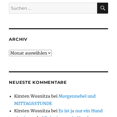
SU
Suche
nach:
ARCHIV
Archiv
NEUESTE KOMMENTARE
Kirsten Wosnitza
bei
Morgennebel und
MITTAGSSTUNDE
Kirsten Wosnitza
bei
Es ist ja nur ein Hund