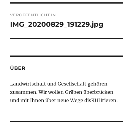
T
Beitragsnavigation
E
R
VERÖFFENTLICHT IN
N
IMG_20200829_191229.jpg
A
T
I
V
E
:
ÜBER
Landwirtschaft und Gesellschaft gehören
zusammen. Wir wollen Gräben überbrücken
und mit Ihnen über neue Wege disKUHtieren.