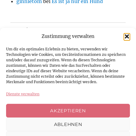
ginnietom
bei
Es ist ja nur ein Hund
Home/Blog
Zustimmung verwalten
Über uns
Um dir ein optimales Erlebnis zu bieten, verwenden wir
Technologien wie Cookies, um Geräteinformationen zu speichern
Kontakt
und/oder darauf zuzugreifen. Wenn du diesen Technologien
zustimmst, können wir Daten wie das Surfverhalten oder
eindeutige IDs auf dieser Website verarbeiten. Wenn du deine
Datenschutzerklärung
Zustimmung nicht erteilst oder zurückziehst, können bestimmte
Merkmale und Funktionen beeinträchtigt werden.
Impressum
Dienste verwalten
Cookie-Richtlinie (EU)
AKZEPTIEREN
ABLEHNEN
Facebook
Instagram
Youtube