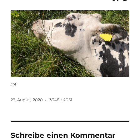
cof
Veröffentlicht
Volle
29. August 2020
3648 × 2051
am
Größe
Schreibe einen Kommentar